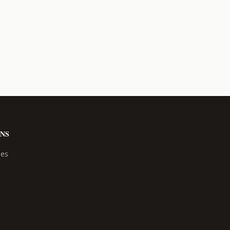
NS
les