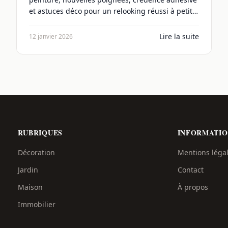
et astuces déco pour un relooking réussi à petit
prix.
Lire la suite
12 janvier 2026
RUBRIQUES
INFORMATIO
Décoration
Mentions léga
Jardin
Contact
Maison
À propos
Immobilier