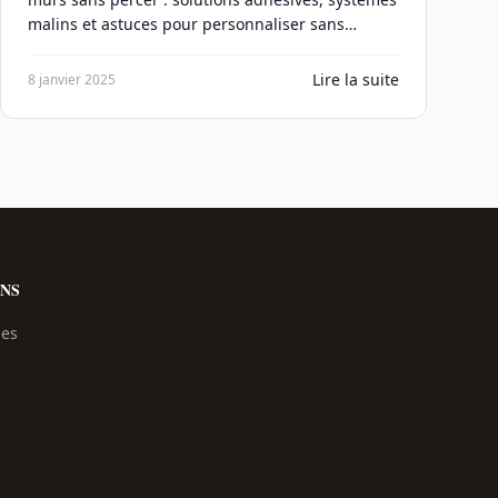
malins et astuces pour personnaliser sans
abîmer.
Lire la suite
8 janvier 2025
NS
les