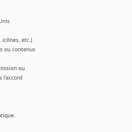
Unis
icônes, etc.)
gos ou contenus
mission ou
s l’accord
tique.