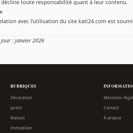
t décline toute responsabilité quant à leur contenu.
le
relation avec l’utilisation du site kati24.com est soumi
jour : janvier 2026
RUBRIQUES
INFORMATIO
Décoration
Mentions léga
Jardin
Contact
Maison
À propos
Immobilier