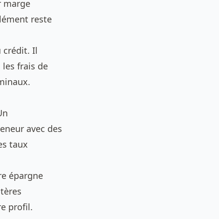
r marge
élément reste
crédit. Il
 les frais de
minaux.
Un
reneur avec des
es taux
tre épargne
itères
 profil.