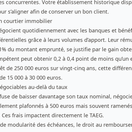
res concurrentes. Votre établissement historique dis
r s’aligner afin de conserver un bon client.
n courtier immobilier
négocient quotidiennement avec les banques et bénéf
férentielles grâce à leurs volumes d’apport. Leur rém
% du montant emprunté, se justifie par le gain obten
mpétent peut obtenir 0,2 à 0,4 point de moins qu’un
rêt de 250 000 euros sur vingt-cinq ans, cette différe
e 15 000 à 30 000 euros.
égociables au-delà du taux
efuse de baisser davantage son taux nominal, négociez
alement plafonnés à 500 euros mais souvent ramenés
. Ces frais impactent directement le TAEG.
 de modularité des échéances, le droit au rembourse