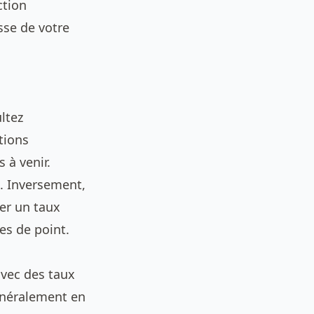
ction
sse de votre
ltez
tions
 à venir.
t. Inversement,
er un taux
es de point.
vec des taux
généralement en