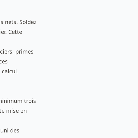
s nets. Soldez
er. Cette
ciers, primes
rces
 calcul.
 minimum trois
tte mise en
muni des