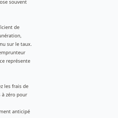
pose souvent
icient de
unération,
u sur le taux.
 emprunteur
nce représente
 les frais de
 à zéro pour
ment anticipé