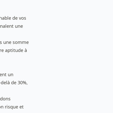
chable de vos
gnalent une
ois une somme
re aptitude à
ent un
-delà de 30%,
, dons
on risque et