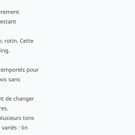
ièrement
restant
, rotin. Cette
ing.
ntemporels pour
epos sans
ent de changer
res.
 plusieurs tons
variés : lin