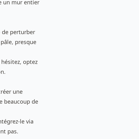
e un mur entier
e de perturber
 pâle, presque
 hésitez, optez
on.
créer une
de beaucoup de
ntégrez-le via
ent pas.