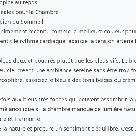
pice au repos.
déales pour la Chambre
mpion du Sommeil
nanimement reconnu comme la meilleure couleur po
lentit le rythme cardiaque, abaisse la tension artériell
 bleus doux et poudrés plutôt que les bleus vifs. Le ble
leu ciel créent une ambiance sereine sans être trop fr
tmosphère, associez le bleu à des tons beiges ou crèm
fois aux bleus très foncés qui peuvent assombrir la p
élancolique si la chambre manque de lumière natur
ibre et Harmonie
e la nature et procure un sentiment d’équilibre. C’est