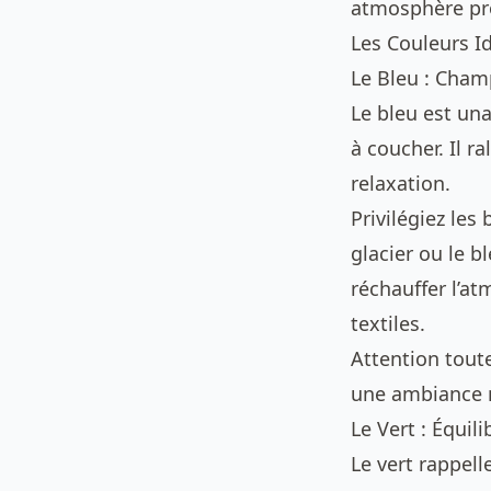
atmosphère pro
Les Couleurs I
Le Bleu : Cha
Le bleu est u
à coucher. Il ra
relaxation.
Privilégiez les
glacier ou le b
réchauffer l’a
textiles.
Attention toute
une ambiance m
Le Vert : Équil
Le vert rappell