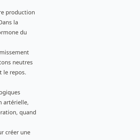
re production
Dans la
’hormone du
ormissement
 tons neutres
t le repos.
logiques
artérielle,
ération, quand
r créer une